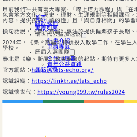
目前我們一共有兩大專案- 「線上培力課程」與「
包含地方文化、歷史、理財、生涯規劃等相關課程，
首頁
內容，提供孩子「讀的懂」且「與自身相關」的學習
關於我們
專家列表
換句話說，《樂。斯屬》專注於提供偏鄉孩子長期、
懷世代公益加速器
計畫介紹
2024年，《樂。斯屬》持續投入教學工作，在學生
申請專區
學校。
歷屆入選團隊
公益加速器
泰北是《樂。斯屬》教育革命的起點，期待有更多人
青年公益實踐
最新消息
官方網站：
https://lets-echo.org/
認識組織：
https://linktr.ee/lets_echo
認識懷世代：
https://young999.tw/rules2024