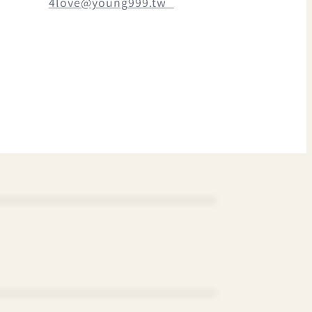
4love@young999.tw