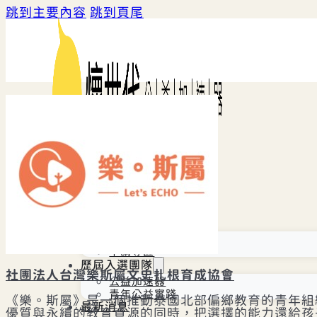
跳到主要內容
跳到頁尾
首頁
關於我們
專家列表
懷世代公益加速器
計畫介紹
申請專區
歷屆入選團隊
社團法人台灣樂斯屬文史扎根育成協會
公益加速器
青年公益實踐
《樂。斯屬》是一個推動泰國北部偏鄉教育的青年組
最新消息
優質與永續的教育資源的同時，把選擇的能力還給孩