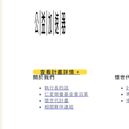
查看計畫詳情 +
關於我們
懷世
執行長的話
仁愛頤養基金會沿革
懷世代計畫
相關夥伴連結